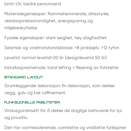
(anti-UV, bedre personvern)
Materialegenskaper: flammehemmende, slitestyrke,
oksidasjonsbestandighet, energisparing og
miljøbeskyttelse
Fysiske egenskaper: sterk seighet, høy slagfasthet
Seismisk og vindmotstandsklasse: >8 jordskjelv, >12 tyfon
Levetid: normal levetid>20 år (designlevetid 50 år)
Installasjonsmetode: total løfting + fiksering av fotstøtte
STANDARD LAYOUT:
Grunnleggende dekorasjon: fin dekorasjon, som dekker
vegg, gulv og tak raffinement.
FUNKSJONELLE FASILITETER:
Vindusgardinsett for å dekke de daglige behovene for lys
og privatliv.
Den har varmeisolerende, vanntette og vindtette funksjoner