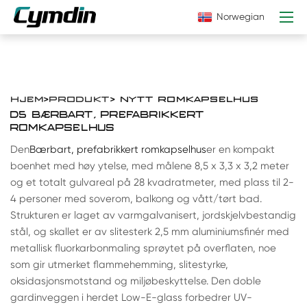
Norwegian
HJEM
>
PRODUKT
> NYTT ROMKAPSELHUS
D5 BÆRBART, PREFABRIKKERT
ROMKAPSELHUS
Den
Bærbart, prefabrikkert romkapselhus
er en kompakt
boenhet med høy ytelse, med målene 8,5 x 3,3 x 3,2 meter
og et totalt gulvareal på 28 kvadratmeter, med plass til 2-
4 personer med soverom, balkong og vått/tørt bad.
Strukturen er laget av varmgalvanisert, jordskjelvbestandig
stål, og skallet er av slitesterk 2,5 mm aluminiumsfinér med
metallisk fluorkarbonmaling sprøytet på overflaten, noe
som gir utmerket flammehemming, slitestyrke,
oksidasjonsmotstand og miljøbeskyttelse. Den doble
gardinveggen i herdet Low-E-glass forbedrer UV-