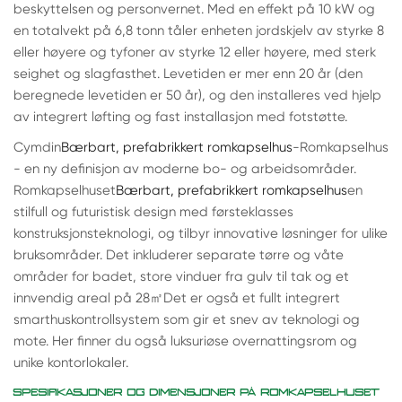
beskyttelsen og personvernet. Med en effekt på 10 kW og
en totalvekt på 6,8 tonn tåler enheten jordskjelv av styrke 8
eller høyere og tyfoner av styrke 12 eller høyere, med sterk
seighet og slagfasthet. Levetiden er mer enn 20 år (den
beregnede levetiden er 50 år), og den installeres ved hjelp
av integrert løfting og fast installasjon med fotstøtte.
Cymdin
Bærbart, prefabrikkert romkapselhus
-Romkapselhus
- en ny definisjon av moderne bo- og arbeidsområder.
Romkapselhuset
Bærbart, prefabrikkert romkapselhus
en
stilfull og futuristisk design med førsteklasses
konstruksjonsteknologi, og tilbyr innovative løsninger for ulike
bruksområder. Det inkluderer separate tørre og våte
områder for badet, store vinduer fra gulv til tak og et
innvendig areal på 28
㎡
Det er også et fullt integrert
smarthuskontrollsystem som gir et snev av teknologi og
mote. Her finner du også luksuriøse overnattingsrom og
unike kontorlokaler.
SPESIFIKASJONER OG DIMENSJONER PÅ ROMKAPSELHUSET