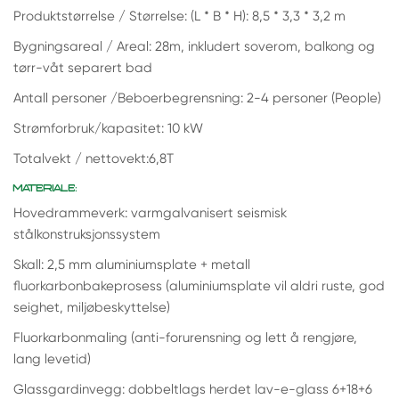
Produktstørrelse / Størrelse: (L * B * H): 8,5 * 3,3 * 3,2 m
Bygningsareal / Areal: 28m, inkludert soverom, balkong og
tørr-våt separert bad
Antall personer /Beboerbegrensning: 2-4 personer (People)
Strømforbruk/kapasitet: 10 kW
Totalvekt / nettovekt:6,8T
MATERIALE:
Hovedrammeverk: varmgalvanisert seismisk
stålkonstruksjonssystem
Skall: 2,5 mm aluminiumsplate + metall
fluorkarbonbakeprosess (aluminiumsplate vil aldri ruste, god
seighet, miljøbeskyttelse)
Fluorkarbonmaling (anti-forurensning og lett å rengjøre,
lang levetid)
Glassgardinvegg: dobbeltlags herdet lav-e-glass 6+18+6