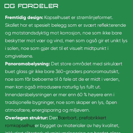
OG FORDELER
Fremtidig design:
Kapselhuset er strømlinjeformet.
Skallet har et spesielt belegg som er svært reflekterende
og motstandsdyktig mot korrosjon, noe som ikke bare
beskytter mot vær og vind, men som også gir et unikt lys
i solen, noe som gjør det til et visuelt midtpunkt i
omgivelsene.
Panoramabelysning:
Det store området med sirkulært
buet glass gir ikke bare 360-graders panoramautsikt,
noe som får beboerne til å føle at de er midt i verden,
men kan også introdusere naturlig lys fullt ut.
Innendørsbelysningen er mer enn 60 % høyere enn i
tradisjonelle bygninger, noe som skaper en lys, åpen
atmosfære, energisparing og miljøvern.
Overlegen struktur:
Den
Bærbart, prefabrikkert
romkapselhus
er bygget av materialer av høy kvalitet,