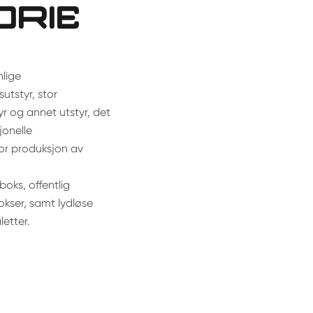
ORIE
nlige
utstyr, stor
r og annet utstyr, det
jonelle
for produksjon av
boks, offentlig
okser, samt lydløse
letter.