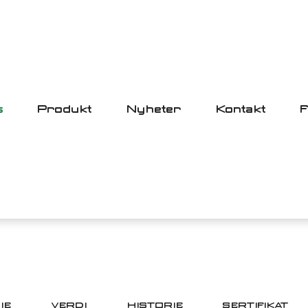
s
Produkt
Nyheter
Kontakt
OM OSS
HJEM
OM OSS
IE
VERDI
HISTORIE
SERTIFIKAT