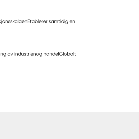
sjonsskalaen
Etablerer samtidig en
ling av industrien
og handelGlobalt