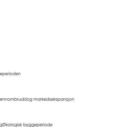
teperioden
gjennombrudd
og markedsekspansjon
g
Økologisk byggeperiode