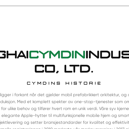
GHAI
CYMDIN
INDU
CO, LTD.
CYMDINS HISTORIE
ligger i forkant når det gjelder mobil prefabrikkert arkitektur, og
roduksjon. Med et komplett spekter av one-stop-tjenester som om
 for ulike behov og tilfører hvert rom en unik verdi. Våre syv kjer
 elegante Apple-hytter til multifunksjonelle mobile hjem og sma
jektlevering og setter bransjestandarder for kvalitet og effektivi