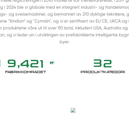
rmelle registreringen i 2010 markerte vår merkevarereise; i 2017 gikk 
t, og i 2024 ble vi globale med en integrert industri- og handelsm
s- og sveisemaskiner, og bemannet av 210 dyktige teknikere, gara
ene "Xindian" og "Cymdin", og vi er sertifisert av EU CE, UKCA og
 produktene våre ut til over 90 land, inkludert USA, Australia og 
on, og vi leder an i utviklingen av prefabrikkerte intelligente by
byer.
,
1
9
4
2
1
3
2
M²
FABRIKKOMRÅDET
PRODUKTKATEGORI