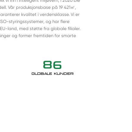
vi inn i intelligent miljøvern; i 2020 ble
odell. Vår produksjonsbase på 19 421㎡,
nterer kvalitet i verdensklasse. Vi er
 ISO-styringssystemer, og har flere
EU-land, med støtte fra globale filialer.
gninger og former fremtiden for smarte
8
6
GLOBALE KUNDER