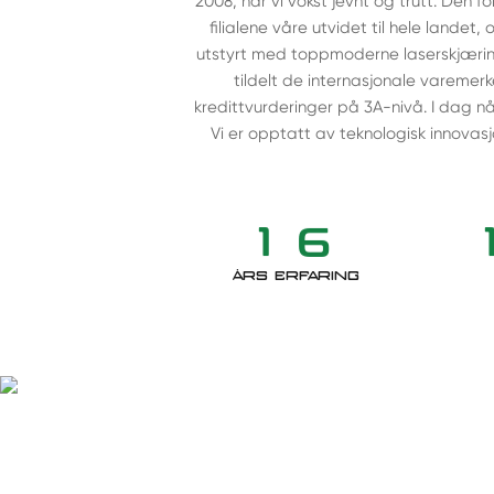
2008, har vi vokst jevnt og trutt. Den fo
filialene våre utvidet til hele lande
utstyrt med toppmoderne laserskjæring
tildelt de internasjonale varemerk
kredittvurderinger på 3A-nivå. I dag når
Vi er opptatt av teknologisk innovasj
1
6
ÅRS ERFARING