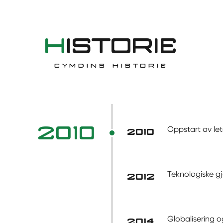
H
ISTORIE
CYMDINS HISTORIE
2010
Oppstart av le
2010
Teknologiske 
2012
Globalisering o
2014