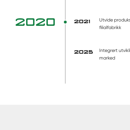
2020
Utvide produk
2021
filialfabrikk
Integrert utvik
2025
marked