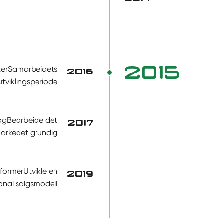
2015
ter
Samarbeidets
2016
utviklingsperiode
og
Bearbeide det
2017
markedet grundig
tformer
Utvikle en
2019
onal salgsmodell