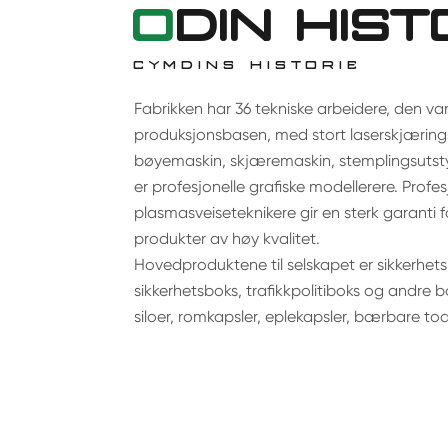
O
DIN HIST
CYMDINS HISTORIE
Fabrikken har 36 tekniske arbeidere, den va
produksjonsbasen, med stort laserskjærings
bøyemaskin, skjæremaskin, stemplingsutsty
er profesjonelle grafiske modellerere. Profes
plasmasveiseteknikere gir en sterk garanti 
produkter av høy kvalitet.
Hovedproduktene til selskapet er sikkerhets
sikkerhetsboks, trafikkpolitiboks og andre b
siloer, romkapsler, eplekapsler, bærbare toa