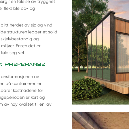
ner
gir en følelse av trygghet
, fleksible bo- og
blitt herdet av sjø og vind
de strukturen legger et solid
dskjelvbestandig og
miljøer. Enten det er
 føle seg vel
SK PREFERANSE
transformasjonen av
sen på containeren er
 sparer kostnadene for
ggeperioden er kort og
 av høy kvalitet til en lav