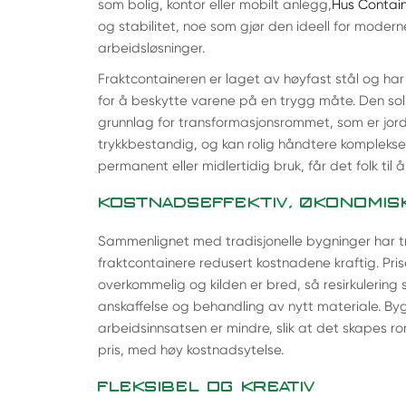
som bolig, kontor eller mobilt anlegg,
Hus Contai
og stabilitet, noe som gjør den ideell for moderne
arbeidsløsninger.
Fraktcontaineren er laget av høyfast stål og har 
for å beskytte varene på en trygg måte. Den soli
grunnlag for transformasjonsrommet, som er jor
trykkbestandig, og kan rolig håndtere komplekse 
permanent eller midlertidig bruk, får det folk til å
KOSTNADSEFFEKTIV, ØKONOMI
Sammenlignet med tradisjonelle bygninger har 
fraktcontainere redusert kostnadene kraftig. Pri
overkommelig og kilden er bred, så resirkulering
anskaffelse og behandling av nytt materiale. By
arbeidsinnsatsen er mindre, slik at det skapes rom
pris, med høy kostnadsytelse.
FLEKSIBEL OG KREATIV