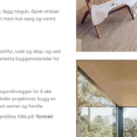
r, legg tregulv, åpne vinduer
nert med myk seng og varmt
komfyr, vask og skap, og ved
ntette byggematerialer for
sgardinvegger for å øke
taller projektorer, bygg en
ed venner og familie.
isliste. Klikk på "
Kontakt