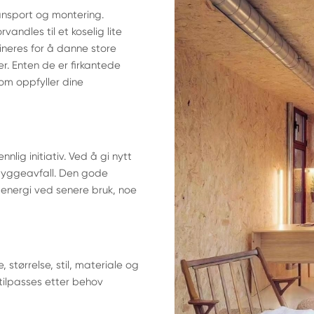
ransport og montering.
andles til et koselig lite
bineres for å danne store
er. Enten de er firkantede
som oppfyller dine
nlig initiativ. Ved å gi nytt
 byggeavfall. Den gode
 energi ved senere bruk, noe
, størrelse, stil, materiale og
tilpasses etter behov