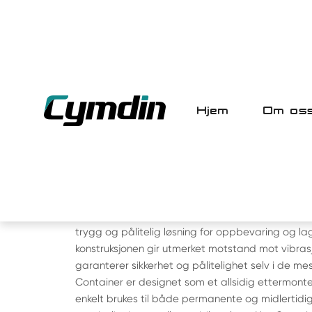
Hjem
Om os
HJEM
>
PRODUKT
> CONTAINERHUS
HUS CONTAINER
Holdbar og bygget for å tåle sjøbrisen, er denn
trygg og pålitelig løsning for oppbevaring og la
konstruksjonen gir utmerket motstand mot vibrasj
garanterer sikkerhet og pålitelighet selv i de me
Container er designet som et allsidig ettermon
enkelt brukes til både permanente og midlertidi