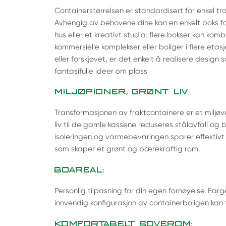
Containerstørrelsen er standardisert for enkel t
Avhengig av behovene dine kan en enkelt boks forv
hus eller et kreativt studio; flere bokser kan kom
kommersielle komplekser eller boliger i flere etasj
eller forskjøvet, er det enkelt å realisere design 
fantasifulle ideer om plass
MILJØPIONER, GRØNT LIV
Transformasjonen av fraktcontainere er et miljøven
liv til de gamle kassene reduseres stålavfall og
isoleringen og varmebevaringen sparer effektivt
som skaper et grønt og bærekraftig rom.
BOAREAL:
Personlig tilpasning for din egen fornøyelse. Farge
innvendig konfigurasjon av containerboligen kan 
KOMFORTABELT SOVEROM: