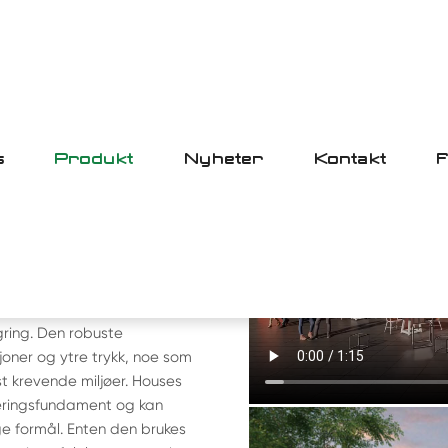
s
Produkt
Nyheter
Kontakt
e
Hus Container
fra oss er en
gring. Den robuste
oner og ytre trykk, noe som
st krevende miljøer. Houses
teringsfundament og kan
ge formål. Enten den brukes